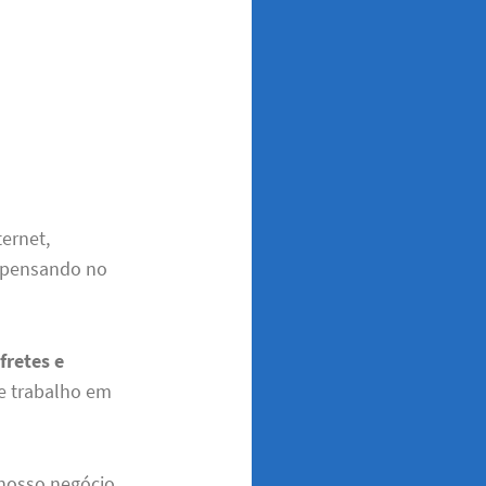
ternet,
 pensando no
a
fretes e
e trabalho em
 nosso negócio