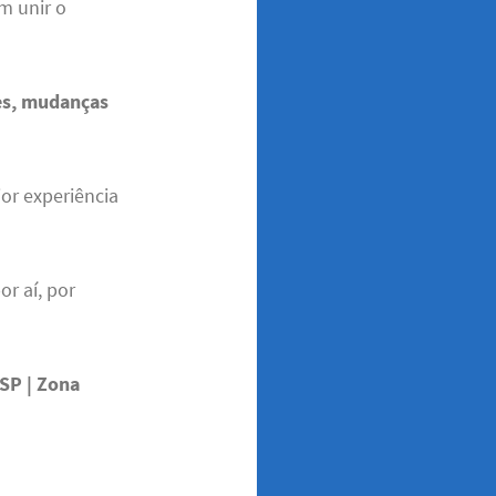
em unir o
es, mudanças
ior experiência
r aí, por
 SP | Zona