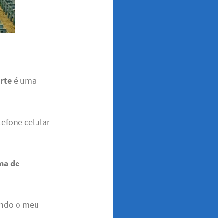
orte
é uma
lefone celular
ma de
endo o meu