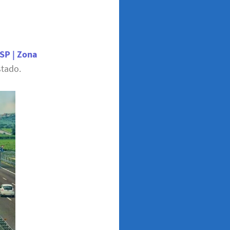
 SP | Zona
stado.