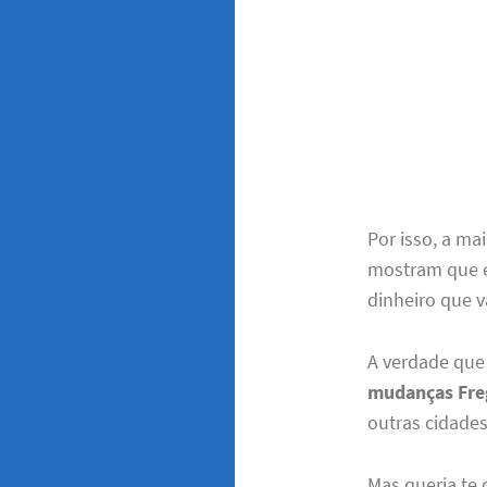
Por isso, a ma
mostram que 
dinheiro que v
A verdade que
mudanças Freg
outras cidades
Mas queria te