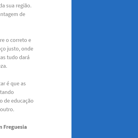
da sua região.
montagem de
e o correto e
eço justo, onde
tas tudo dará
za.
tar é que as
atando
o de educação
 outro.
m Freguesia