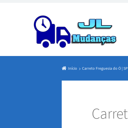
Início
Carreto Freguesia do Ó | SP
Carret