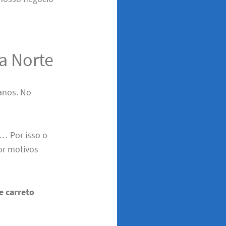
na Norte
anos. No
… Por isso o
or motivos
e carreto