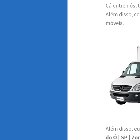
Cá entre nós,
Além disso, c
móveis.
Além disso, e
do Ó | SP | Zo