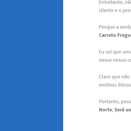
Entretanto, nã
cliente e o pro
Porque a verd
Carreto Fregue
Eu sei que uma
nesse nosso ra
Claro que não 
motivos éticos
Portanto, pos
Norte
;
Será u