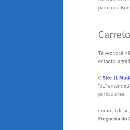
para todo Bras
Carreto
Talvez você n
entanto, agra
O
Site JL Mud
“JL” entendeu?
particulares.
Como já disse
Freguesia do Ó