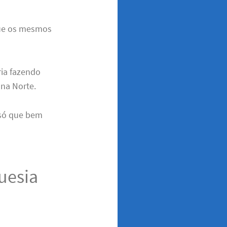
que os mesmos
ria fazendo
ona Norte.
 só que bem
uesia