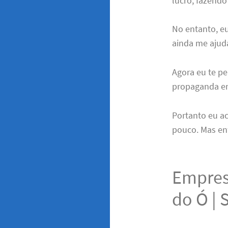
lucro, fazendo
No entanto, e
ainda me ajud
Agora eu te pe
propaganda em 
Portanto eu a
pouco. Mas en
Empres
do Ó | 