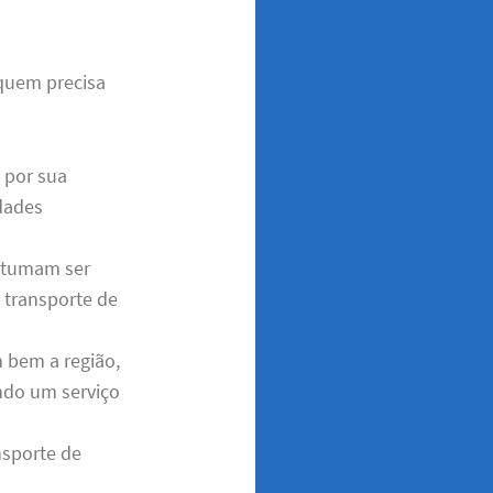
 quem precisa
 por sua
idades
ostumam ser
transporte de
 bem a região,
indo um serviço
nsporte de