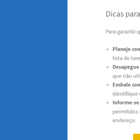
Dicas par
Para garantir
Planeje co
lista de ta
Desapegue 
que não uti
Embale co
identifique 
Informe-se
permitidos
endereço.