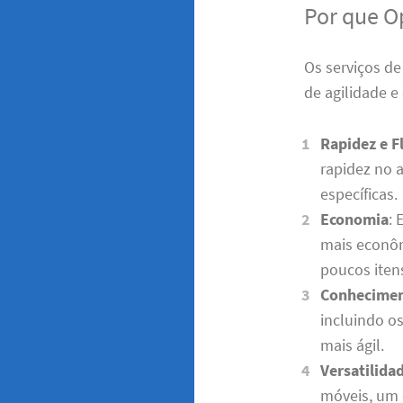
Por que O
Os serviços d
de agilidade e 
Rapidez e F
rapidez no 
específicas.
Economia
: 
mais econô
poucos iten
Conhecimen
incluindo os
mais ágil.
Versatilida
móveis, um 