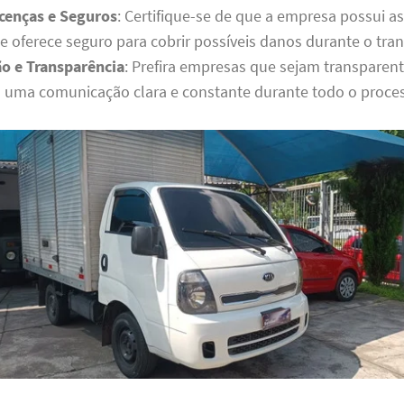
cenças e Seguros
: Certifique-se de que a empresa possui as
e oferece seguro para cobrir possíveis danos durante o tra
o e Transparência
: Prefira empresas que sejam transparent
ma comunicação clara e constante durante todo o proce