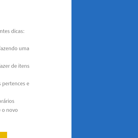
ntes dicas:
 fazendo uma
azer de itens
s pertences e
orários
 o novo