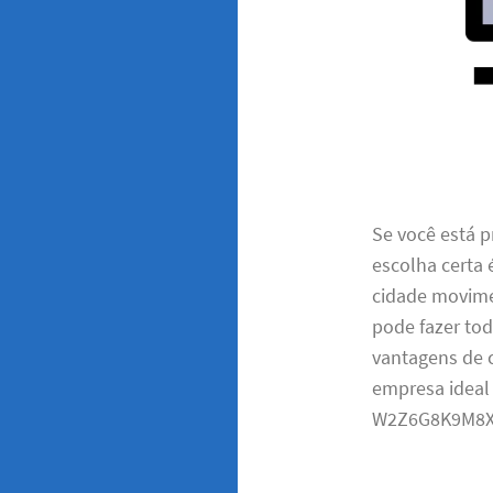
Se você está p
escolha certa 
cidade movime
pode fazer tod
vantagens de c
empresa ideal
W2Z6G8K9M8X