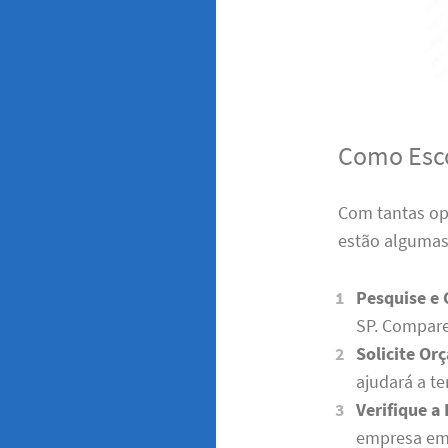
Como Esco
Com tantas opç
estão algumas 
Pesquise e
SP. Compare 
Solicite Or
ajudará a te
Verifique a
empresa em s