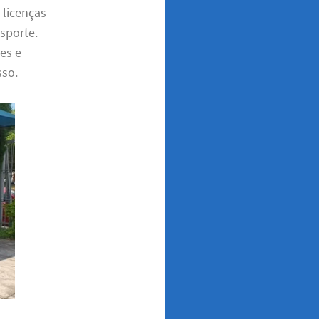
 licenças
nsporte.
es e
sso.