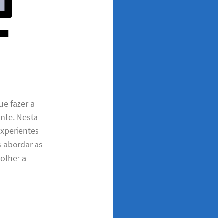
ue fazer a
ente. Nesta
experientes
s abordar as
colher a