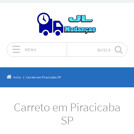
MENU
BUSCA
Pular para o conteúdo
Início
Carreto em Piracicaba SP
Carreto em Piracicaba
SP