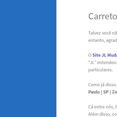
Carreto
Talvez você n
entanto, agra
O
Site JL Mud
“JL” entendeu?
particulares.
Como já disse
Paulo | SP | Z
Cá entre nós,
Além disso, c