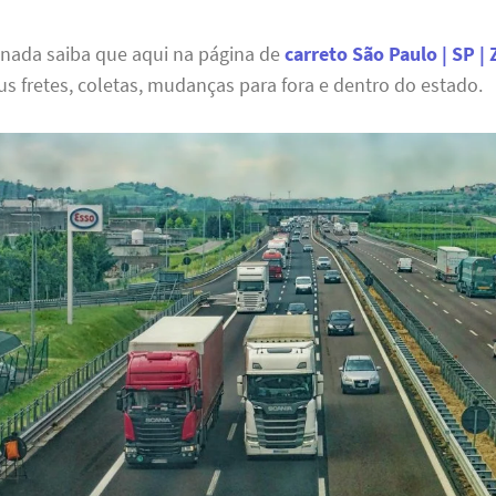
 nada saiba que aqui na página de
carreto São Paulo | SP |
s fretes, coletas, mudanças para fora e dentro do estado.