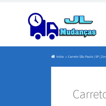
Início
Carreto São Paulo | SP | Zo
Carret