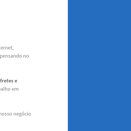
ternet,
 pensando no
a
fretes e
abalho em
 nosso negócio