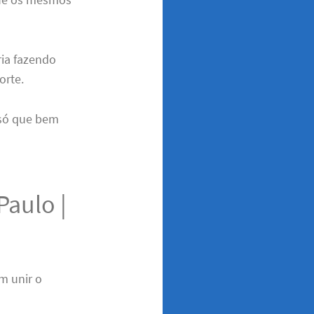
ria fazendo
orte.
 só que bem
aulo |
em unir o