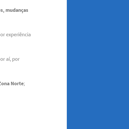
es, mudanças
ior experiência
r aí, por
 Zona Norte
;