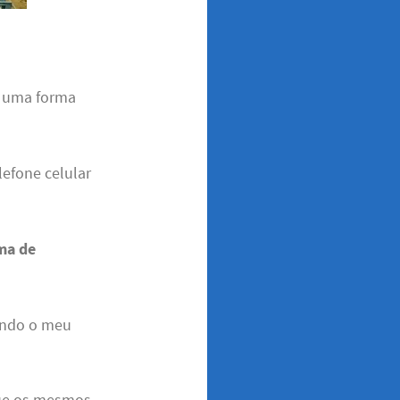
 uma forma
lefone celular
ma de
endo o meu
que os mesmos