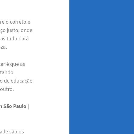
e o correto e
eço justo, onde
tas tudo dará
za.
tar é que as
atando
o de educação
 outro.
m São Paulo |
dade são os