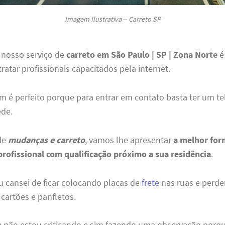
Imagem Ilustrativa – Carreto SP
 nosso serviço de
carreto em São Paulo | SP | Zona Norte
é
tratar profissionais capacitados pela internet.
 é perfeito porque para entrar em contato basta ter um te
ede.
de
mudanças e carreto
, vamos lhe apresentar
a melhor for
profissional com qualificação próximo a sua residência
.
u cansei de ficar colocando placas de
frete
nas ruas e perd
 cartões e panfletos.
u não estou criticando e sim fazendo uma observação por