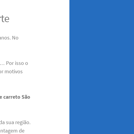
rte
anos. No
… Por isso o
or motivos
e carreto São
da sua região.
montagem de