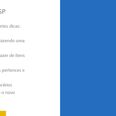
SP
ntes dicas:
 fazendo uma
azer de itens
s pertences e
orários
 o novo