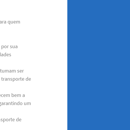
para quem
 por sua
idades
ostumam ser
transporte de
hecem bem a
, garantindo um
nsporte de