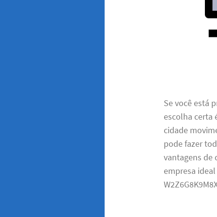
Se você está p
escolha certa 
cidade movime
pode fazer tod
vantagens de c
empresa ideal
W2Z6G8K9M8X