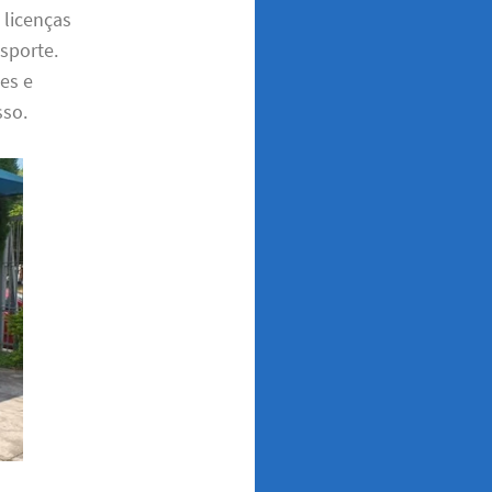
 licenças
nsporte.
es e
sso.