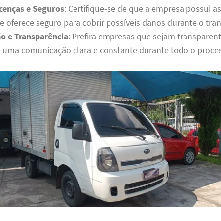
cenças e Seguros
: Certifique-se de que a empresa possui as
e oferece seguro para cobrir possíveis danos durante o tra
o e Transparência
: Prefira empresas que sejam transparent
ma comunicação clara e constante durante todo o proce