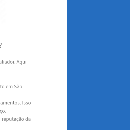
?
fiador. Aqui
eto em São
çamentos. Isso
ço.
 a reputação da