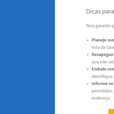
Dicas par
Para garantir
Planeje co
lista de ta
Desapegue 
que não uti
Embale co
identifique 
Informe-se
permitidos
endereço.