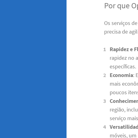
Por que O
Os serviços d
precisa de agil
Rapidez e F
rapidez no 
específicas.
Economia
: 
mais econô
poucos iten
Conhecimen
região, incl
serviço mais
Versatilida
móveis, um 