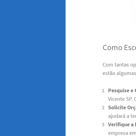
Como Esco
Com tantas opç
estão algumas 
Pesquise e
Vicente SP. 
Solicite Or
ajudará a te
Verifique a
empresa em s