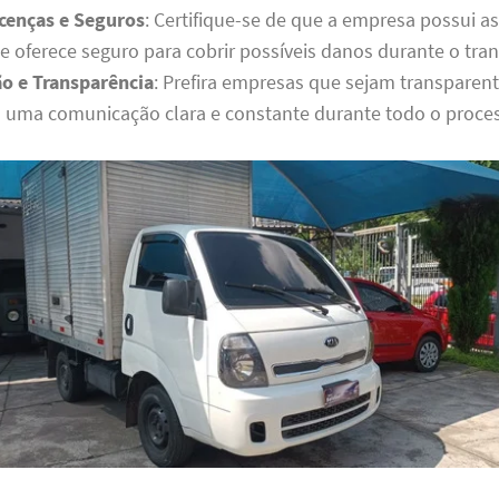
cenças e Seguros
: Certifique-se de que a empresa possui as
e oferece seguro para cobrir possíveis danos durante o tra
o e Transparência
: Prefira empresas que sejam transparent
ma comunicação clara e constante durante todo o proce