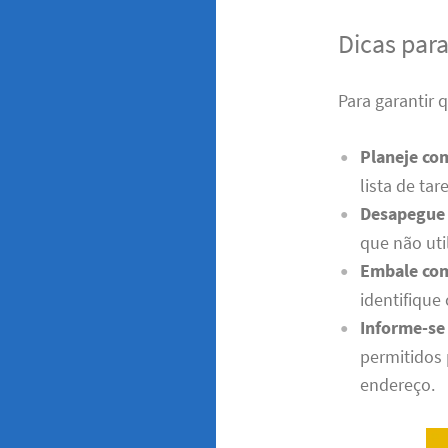
Dicas par
Para garantir
Planeje co
lista de ta
Desapegue 
que não uti
Embale co
identifique 
Informe-se
permitidos
endereço.