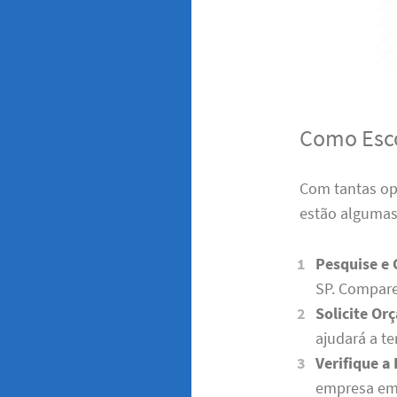
Como Esco
Com tantas opç
estão algumas 
Pesquise e
SP. Compare 
Solicite Or
ajudará a te
Verifique a
empresa em s