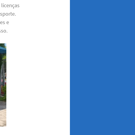
 licenças
nsporte.
es e
sso.