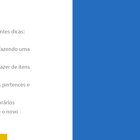
ntes dicas:
 fazendo uma
azer de itens
s pertences e
orários
 o novo