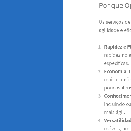
Por que O
Os serviços d
agilidade e efi
Rapidez e F
rapidez no 
específicas.
Economia
: 
mais econô
poucos iten
Conhecimen
incluindo os
mais ágil.
Versatilida
móveis, um 