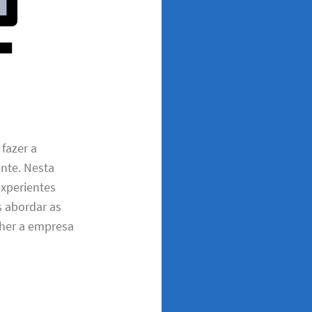
fazer a
ente. Nesta
experientes
s abordar as
lher a empresa