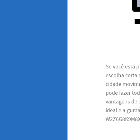
Se você está p
escolha certa 
cidade movime
pode fazer tod
vantagens de c
ideal e algum
W2Z6G8K9M8X