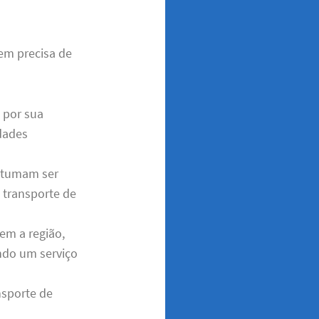
em precisa de
 por sua
idades
ostumam ser
transporte de
em a região,
indo um serviço
nsporte de