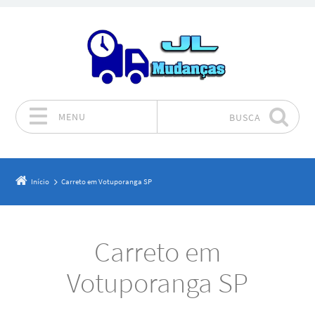
MENU
BUSCA
Pular para o conteúdo
Início
Carreto em Votuporanga SP
Carreto em
Votuporanga SP