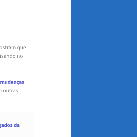
mostram que
ensando no
a
mudanças
m outras
gados da