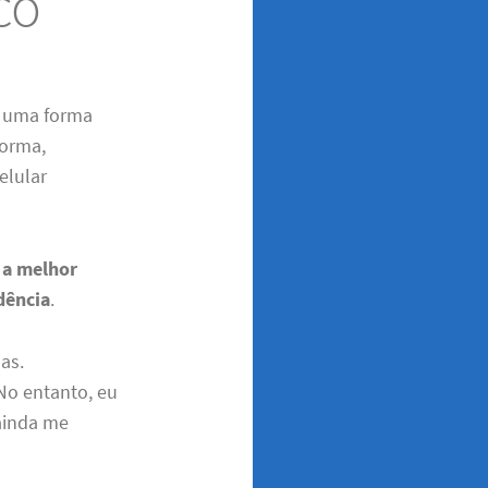
co
é uma forma
forma,
elular
r
a melhor
dência
.
as.
No entanto, eu
ainda me