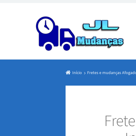
Início
Fretes e mudanças Afogad
Fret