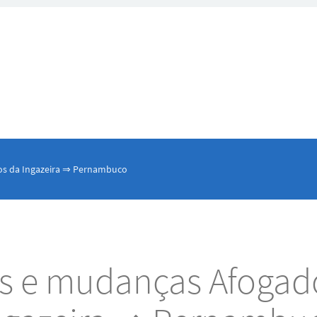
os da Ingazeira ⇒ Pernambuco
es e mudanças Afogad