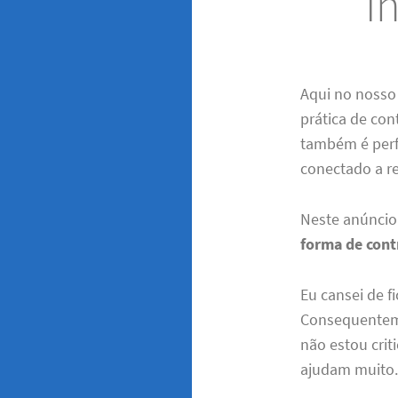
I
Aqui no nosso
prática de con
também é perfe
conectado a r
Neste anúnci
forma de cont
Eu cansei de f
Consequenteme
não estou cri
ajudam muito