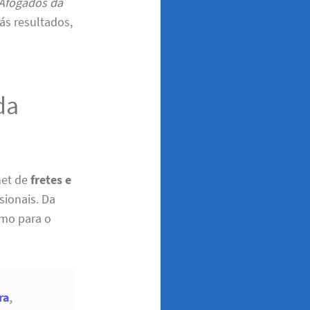
 Afogados da
ás resultados,
da
net de
fretes e
sionais. Da
amo para o
ra
,