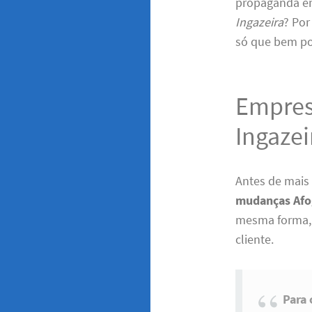
propaganda em
Ingazeira
? Por
só que bem p
Empres
Ingazei
Antes de mais
mudanças Afo
mesma forma, 
cliente.
Para 