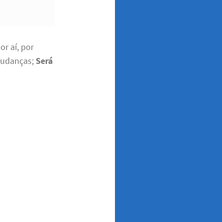
r aí, por
 mudanças;
Será