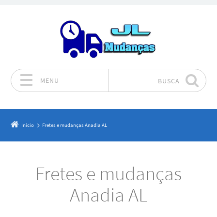
MENU
BUSCA
Pular para o conteúdo
Início
Fretes e mudanças Anadia AL
Fretes e mudanças
Anadia AL