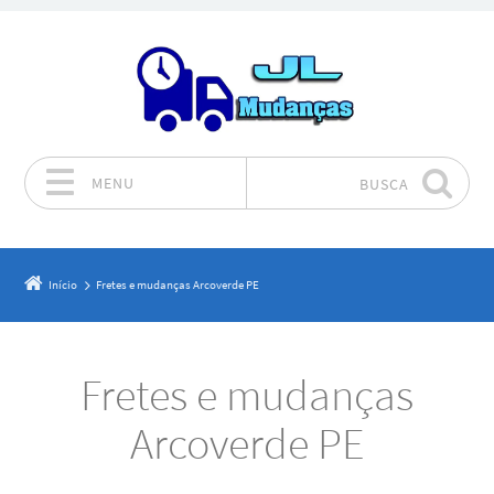
MENU
BUSCA
Pular para o conteúdo
Início
Fretes e mudanças Arcoverde PE
Fretes e mudanças
Arcoverde PE