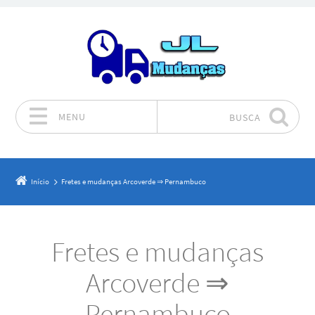
MENU
BUSCA
Pular para o conteúdo
Início
Fretes e mudanças Arcoverde ⇒ Pernambuco
Fretes e mudanças
Arcoverde ⇒
Pernambuco