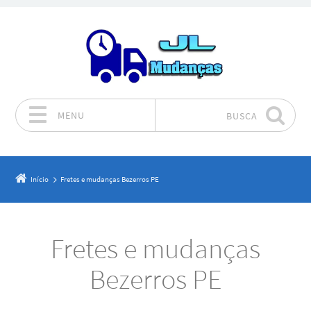
MENU
BUSCA
Pular para o conteúdo
Início
Fretes e mudanças Bezerros PE
Fretes e mudanças
Bezerros PE