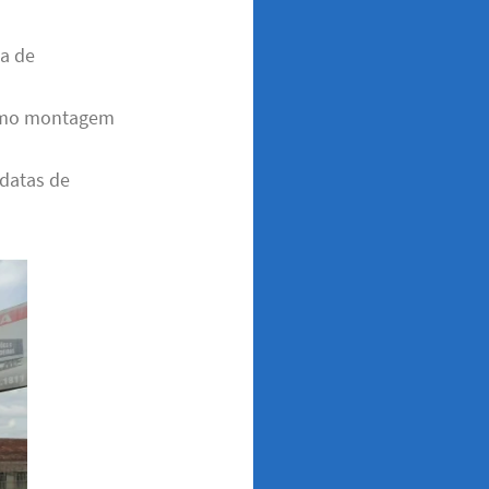
ça de
 como montagem
 datas de