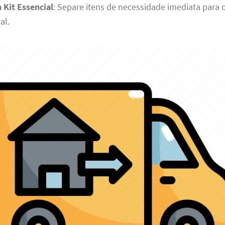
 Kit Essencial
: Separe itens de necessidade imediata para o
al.