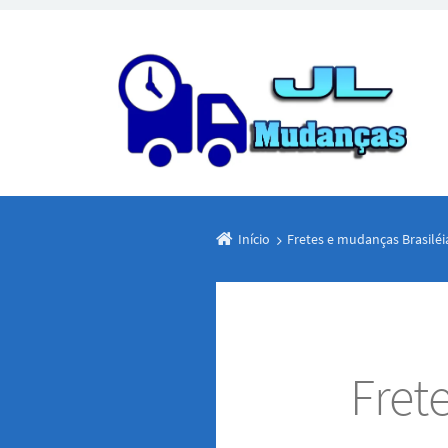
Início
Fretes e mudanças Brasiléi
Fret