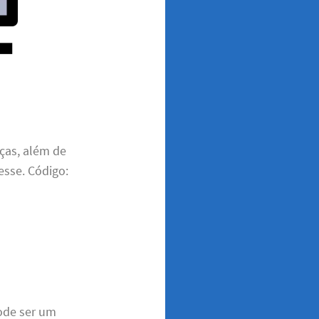
ças, além de
esse. Código:
pode ser um