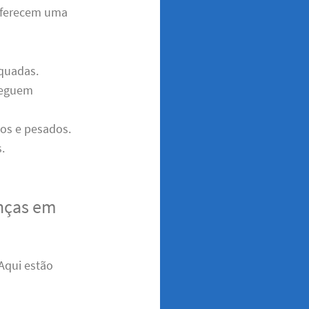
ferecem uma
quadas.
cheguem
dos e pesados.
.
nças em
 Aqui estão