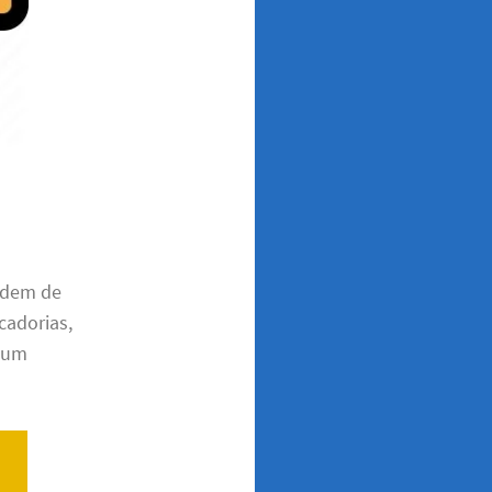
ndem de
cadorias,
m um