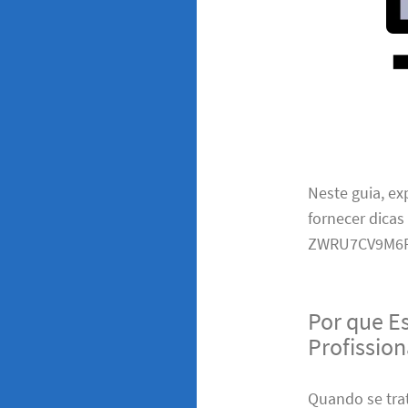
Neste guia, e
fornecer dicas
ZWRU7CV9M6F
Por que E
Profission
Quando se trat