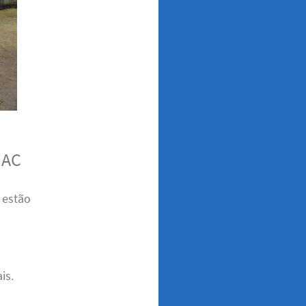
 AC
 estão
is.