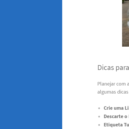
Dicas par
Planejar com 
algumas dicas 
Crie uma Li
Descarte o
Etiqueta T