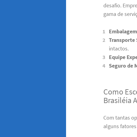
desafio. Empr
gama de serviç
Embalagem 
Transporte
intactos.
Equipe Expe
Seguro de 
Como Esco
Brasiléia 
Com tantas op
alguns fatores