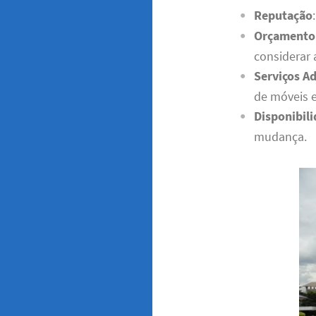
Reputação
Orçamento
considerar 
Serviços Ad
de móveis 
Disponibil
mudança.