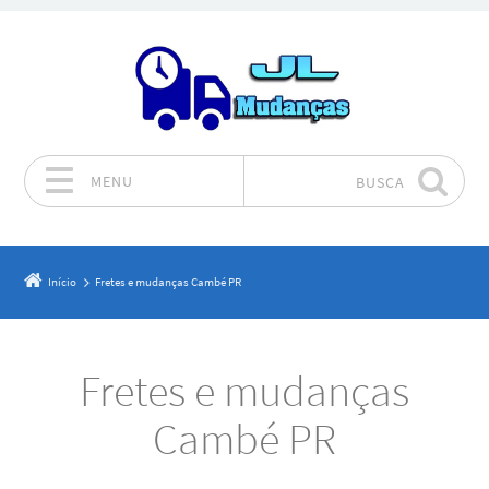
MENU
BUSCA
Pular para o conteúdo
Início
Fretes e mudanças Cambé PR
Fretes e mudanças
Cambé PR