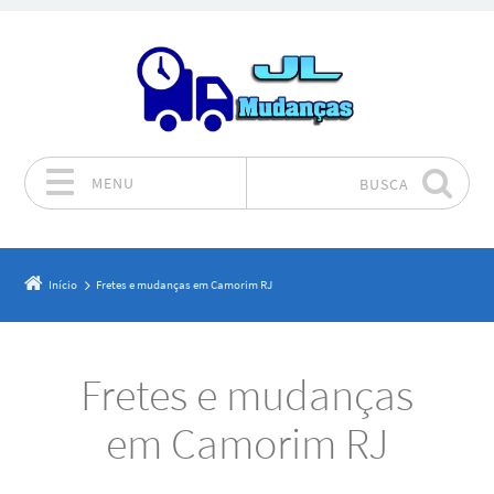
MENU
BUSCA
Pular para o conteúdo
Início
Fretes e mudanças em Camorim RJ
Fretes e mudanças
em Camorim RJ