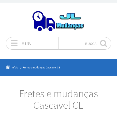
MENU
BUSCA
Pular para o conteúdo
Início
Fretes e mudanças Cascavel CE
Fretes e mudanças
Cascavel CE