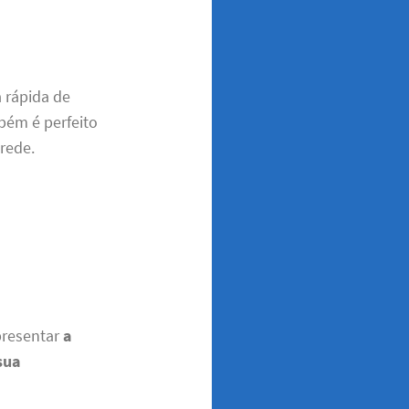
 rápida de
bém é perfeito
rede.
presentar
a
sua