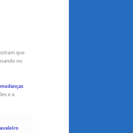
Mostram que
ensando no
a
mudanças
des e a
avaleiro