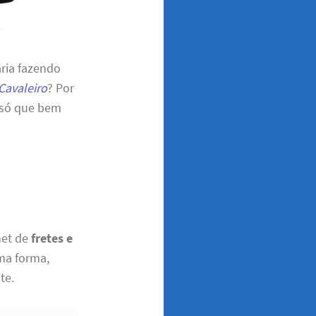
aria fazendo
Cavaleiro
? Por
 só que bem
net de
fretes e
sma forma,
te.