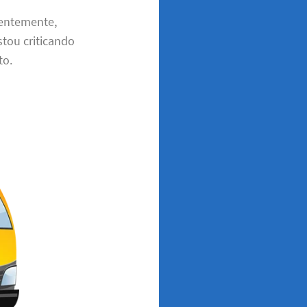
uentemente,
stou criticando
to.