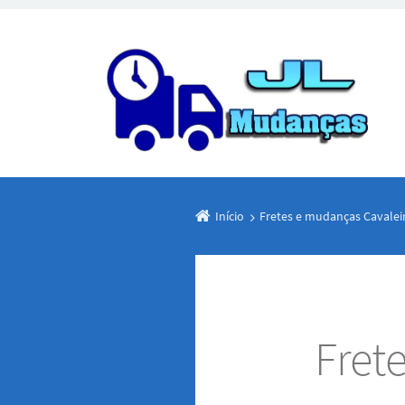
Início
Fretes e mudanças Cavale
Fret