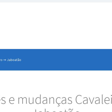
iro ⇒ Jaboatão
es e mudanças Cavale