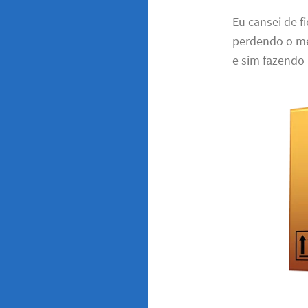
Eu cansei de f
perdendo o meu
e sim fazendo