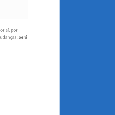
r aí, por
 mudanças;
Será