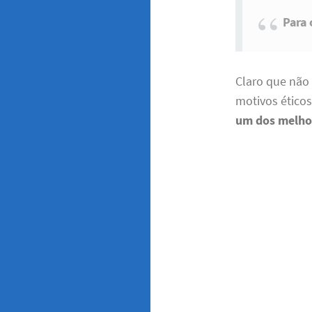
Para 
Claro que não 
motivos éticos
um dos melho