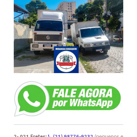
2- 021 Fretes:
(21) 98776-9232
(pequenos e