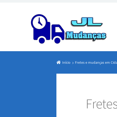
Início
Fretes e mudanças em Cid
Frete