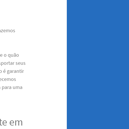
Fazemos
be o quão
sportar seus
o é garantir
recemos
a para uma
ete em