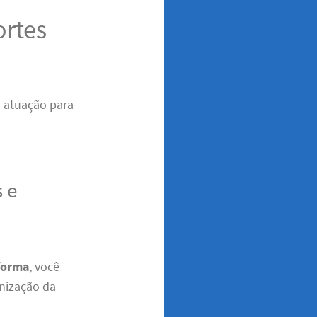
ortes
a atuação para
 e
forma
, você
anização da