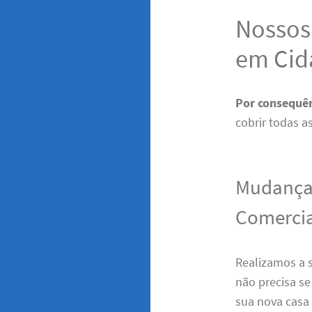
Nossos 
em Cid
Por consequê
cobrir todas a
Mudanças
Comercia
Realizamos a 
não precisa s
sua nova casa 