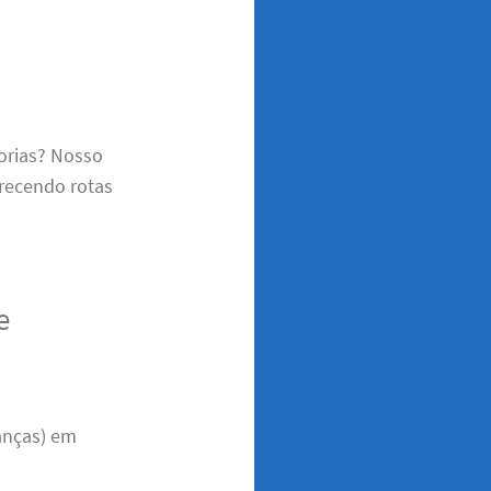
orias? Nosso
recendo rotas
e
anças) em