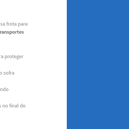
sa frota para
transportes
a proteger
o sofra
ando
 no final do