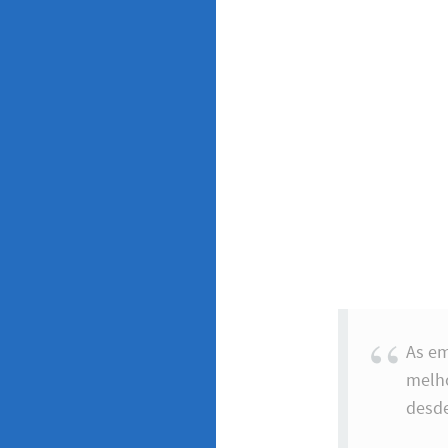
As e
melho
desde