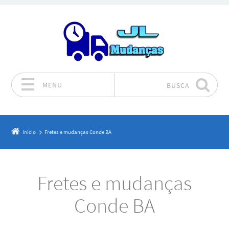
MENU
BUSCA
Pular para o conteúdo
Início
Fretes e mudanças Conde BA
Fretes e mudanças
Conde BA