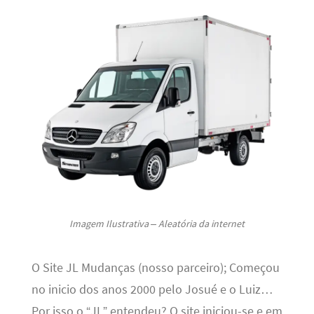
Imagem Ilustrativa – Aleatória da internet
O Site JL Mudanças (nosso parceiro); Começou
no inicio dos anos 2000 pelo Josué e o Luiz…
Por isso o “JL” entendeu? O site iniciou-se e em