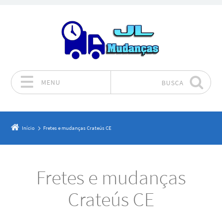
MENU
BUSCA
Pular para o conteúdo
Início
Fretes e mudanças Crateús CE
Fretes e mudanças
Crateús CE