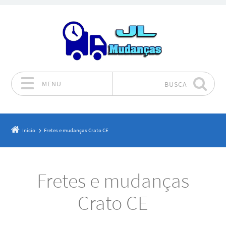
MENU
BUSCA
Pular para o conteúdo
Início
Fretes e mudanças Crato CE
Fretes e mudanças
Crato CE