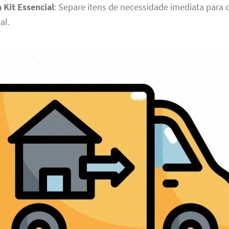
 Kit Essencial
: Separe itens de necessidade imediata para o
al.