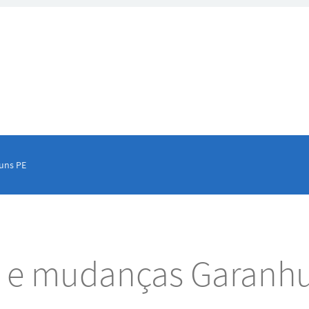
uns PE
s e mudanças Garanh