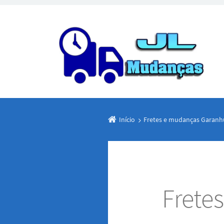
Início
Fretes e mudanças Garanh
Frete