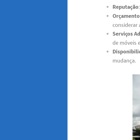
Reputação
Orçamento
considerar 
Serviços Ad
de móveis 
Disponibil
mudança.