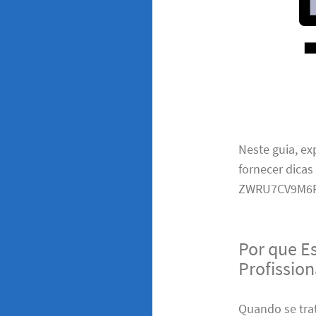
Neste guia, e
fornecer dicas
ZWRU7CV9M6F
Por que E
Profissio
Quando se trat