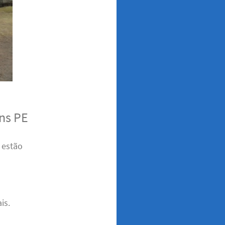
ns PE
 estão
is.