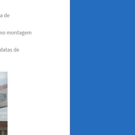
ça de
 como montagem
 datas de