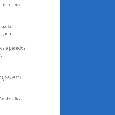
E
oferecem
quadas.
cheguem
dos e pesados.
.
nças em
 Aqui estão