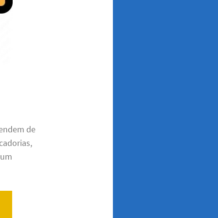
pendem de
cadorias,
m um