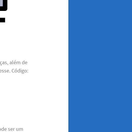
ças, além de
esse. Código:
pode ser um