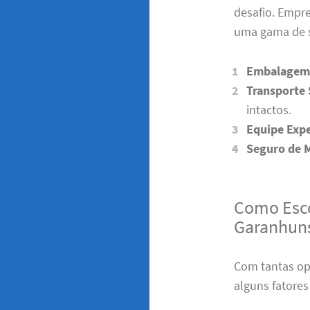
desafio. Empr
uma gama de s
Embalagem 
Transporte
intactos.
Equipe Expe
Seguro de 
Como Esco
Garanhun
Com tantas op
alguns fatores