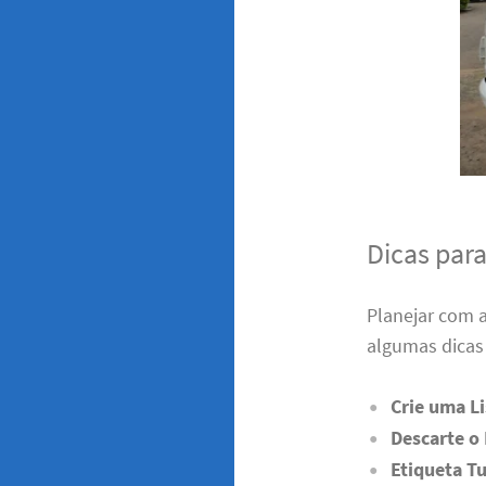
Dicas par
Planejar com 
algumas dicas 
Crie uma Li
Descarte o
Etiqueta T