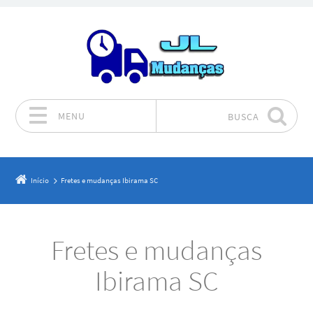
MENU
BUSCA
Pular para o conteúdo
Início
Fretes e mudanças Ibirama SC
Fretes e mudanças
Ibirama SC