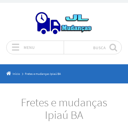
MENU
BUSCA
Pular para o conteúdo
Início
Fretes e mudanças Ipiaú BA
Fretes e mudanças
Ipiaú BA