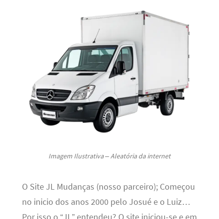
Imagem Ilustrativa – Aleatória da internet
O Site JL Mudanças (nosso parceiro); Começou
no inicio dos anos 2000 pelo Josué e o Luiz…
Por isso o “JL” entendeu? O site iniciou-se e em