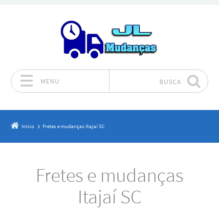
MENU
BUSCA
Pular para o conteúdo
Início
Fretes e mudanças Itajaí SC
Fretes e mudanças
Itajaí SC