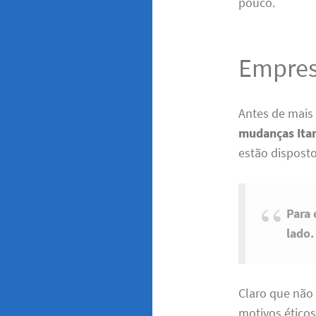
pouco.
Empres
Antes de mais
mudanças Ita
estão disposto
Para 
lado.
Claro que não 
motivos éticos