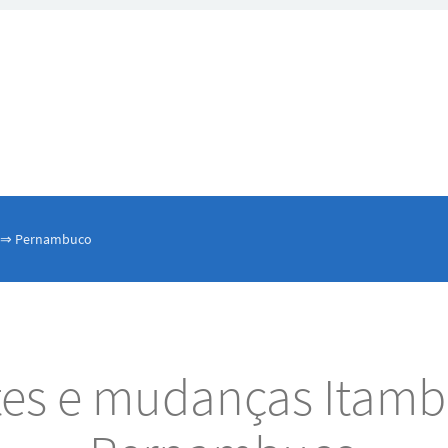
é ⇒ Pernambuco
tes e mudanças Itam