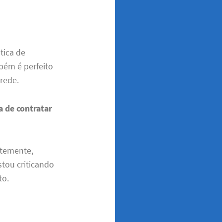
tica de
bém é perfeito
rede.
 de contratar
ntemente,
stou criticando
to.