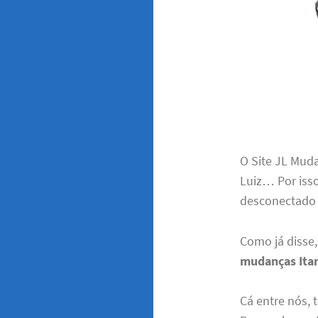
O Site JL Mud
Luiz… Por isso
desconectado 
Como já disse
mudanças It
Cá entre nós,