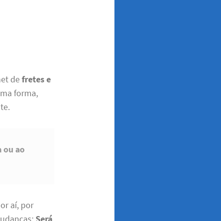
net de
fretes e
esma forma,
te.
a ou ao
r aí, por
 mudanças;
Será