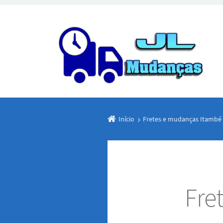
Início
Fretes e mudanças Itamb
Fre