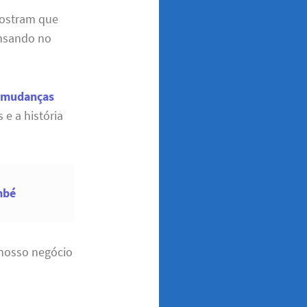
mostram que
ensando no
a
mudanças
e a história
mbé
 nosso negócio