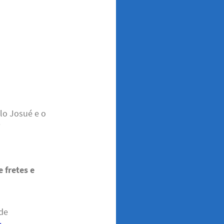
lo Josué e o
i
e fretes e
 de