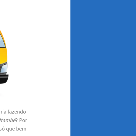
aria fazendo
 Itambé
? Por
 só que bem