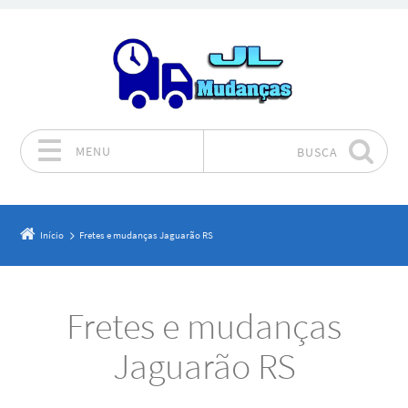
MENU
BUSCA
Pular para o conteúdo
Início
Fretes e mudanças Jaguarão RS
Fretes e mudanças
Jaguarão RS