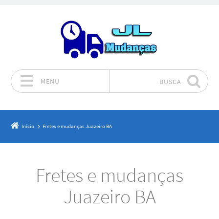
MENU
BUSCA
Pular para o conteúdo
Início
Fretes e mudanças Juazeiro BA
Fretes e mudanças
Juazeiro BA