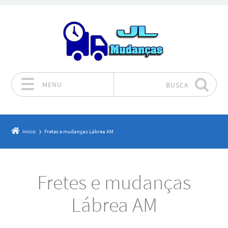
MENU
BUSCA
Pular para o conteúdo
Início
Fretes e mudanças Lábrea AM
Fretes e mudanças
Lábrea AM