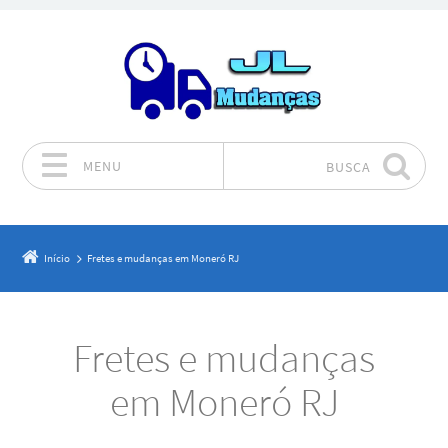
MENU
BUSCA
Pular para o conteúdo
Início
Fretes e mudanças em Moneró RJ
Fretes e mudanças
em Moneró RJ