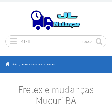
MENU
BUSCA
Pular para o conteúdo
Início
Fretes e mudanças Mucuri BA
Fretes e mudanças
Mucuri BA