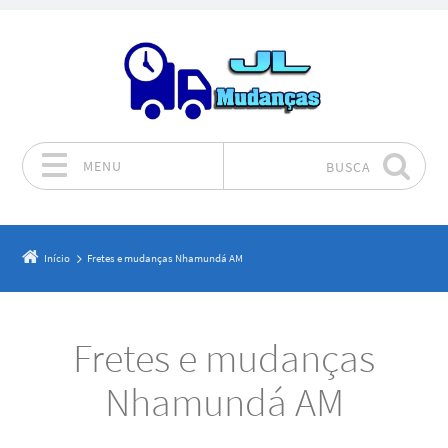
MENU
BUSCA
Pular para o conteúdo
Início
Fretes e mudanças Nhamundá AM
Fretes e mudanças
Nhamundá AM