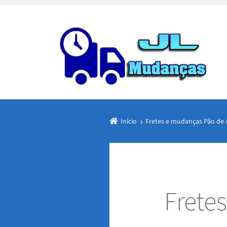
Início
Fretes e mudanças Pão de 
Frete