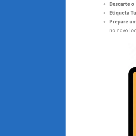
Descarte o
Etiqueta T
Prepare um
no novo loc