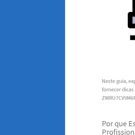
Neste guia, e
fornecer dicas
ZWRU7CV9M6F
Por que E
Profissio