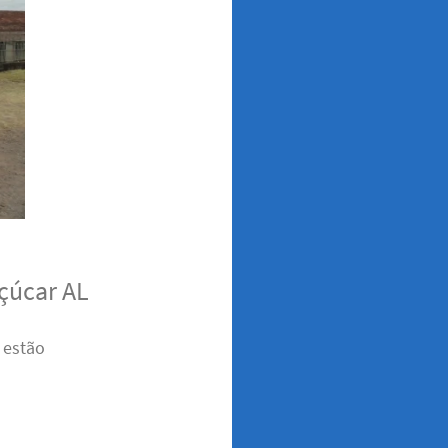
çúcar AL
 estão