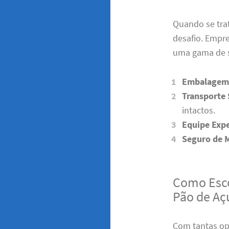
Quando se trat
desafio. Empr
uma gama de s
Embalagem 
Transporte
intactos.
Equipe Expe
Seguro de 
Como Esco
Pão de Aç
Com tantas op