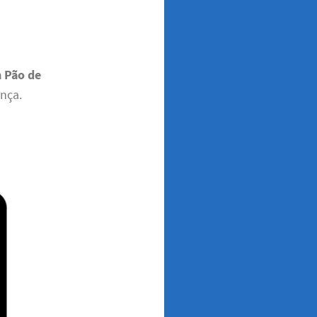
m Pão de
ença.