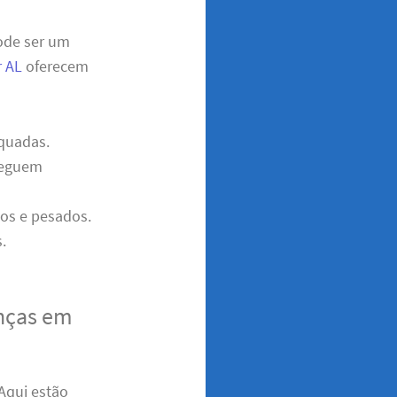
pode ser um
r AL
oferecem
quadas.
cheguem
dos e pesados.
.
nças em
 Aqui estão