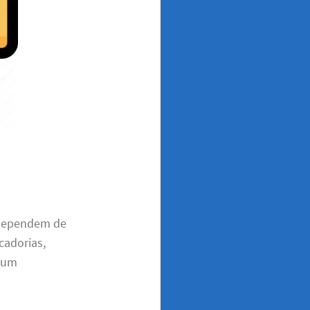
 dependem de
cadorias,
m um