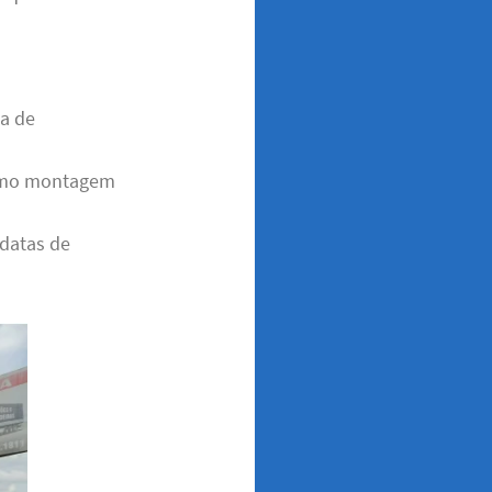
ça de
 como montagem
 datas de