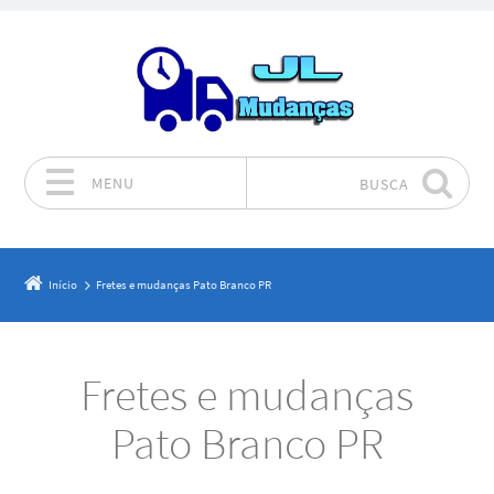
MENU
BUSCA
Pular para o conteúdo
Início
Fretes e mudanças Pato Branco PR
Fretes e mudanças
Pato Branco PR