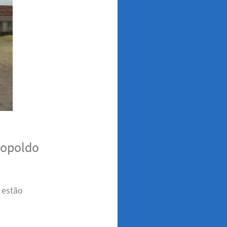
eopoldo
 estão