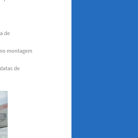
ça de
 como montagem
 datas de