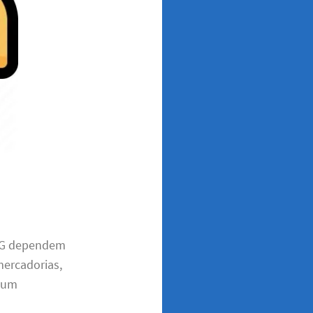
 MG dependem
mercadorias,
m um