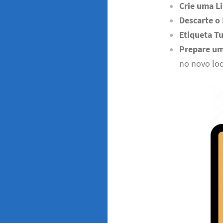
Crie uma Li
Descarte o
Etiqueta T
Prepare um
no novo loc