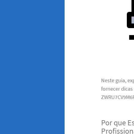
Neste guia, e
fornecer dicas
ZWRU7CV9M6F
Por que E
Profissio