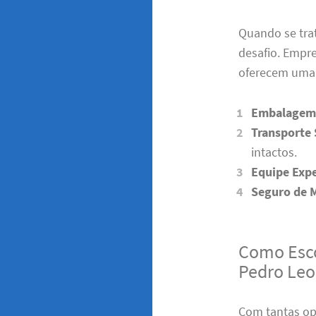
Quando se trat
desafio. Empr
oferecem uma 
Embalagem 
Transporte
intactos.
Equipe Expe
Seguro de 
Como Esco
Pedro Le
Com tantas op