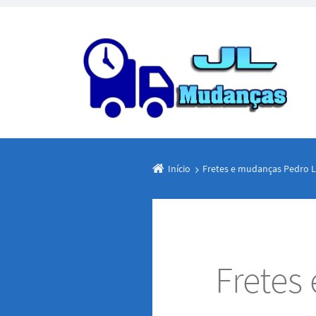
Início
Fretes e mudanças Pedro 
Fretes