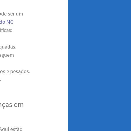
pode ser um
ldo MG
ficas:
quadas.
cheguem
dos e pesados.
.
nças em
 Aqui estão