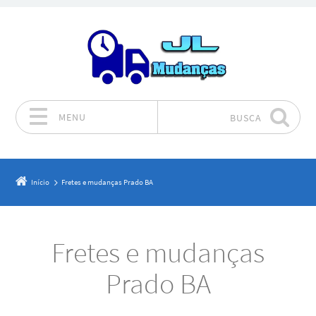
MENU
BUSCA
Pular para o conteúdo
Início
Fretes e mudanças Prado BA
Fretes e mudanças
Prado BA