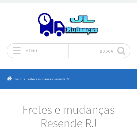
MENU
BUSCA
Pular para o conteúdo
Início
Fretes e mudanças Resende RJ
Fretes e mudanças
Resende RJ