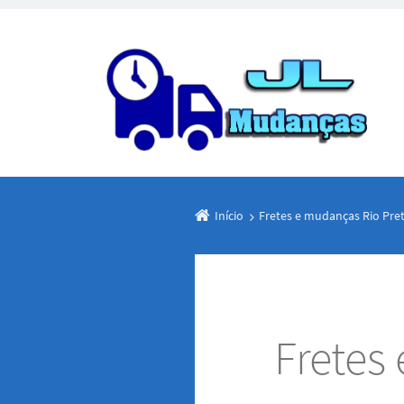
Início
Fretes e mudanças Rio Pre
Fretes