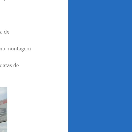
ça de
 como montagem
 datas de