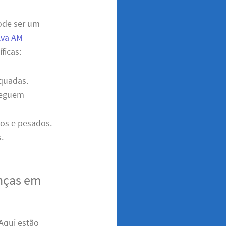
pode ser um
Eva AM
ficas:
quadas.
cheguem
dos e pesados.
.
nças em
 Aqui estão