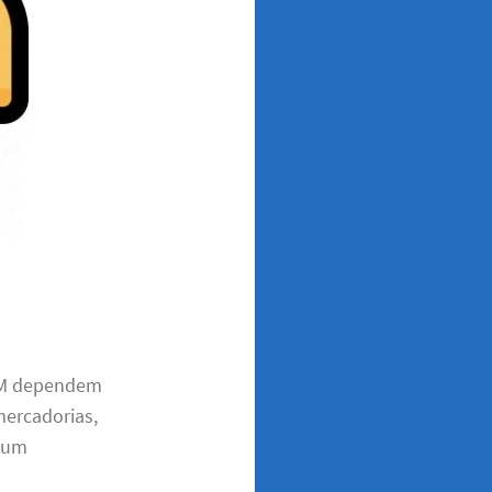
 AM dependem
mercadorias,
m um