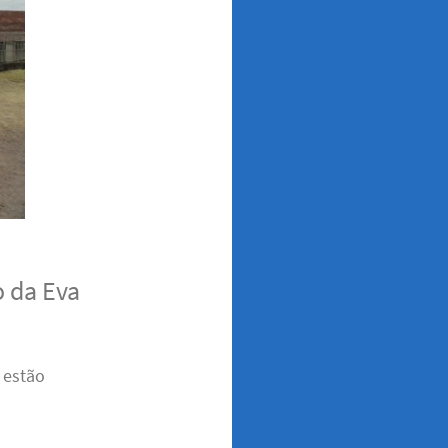
 da Eva
 estão