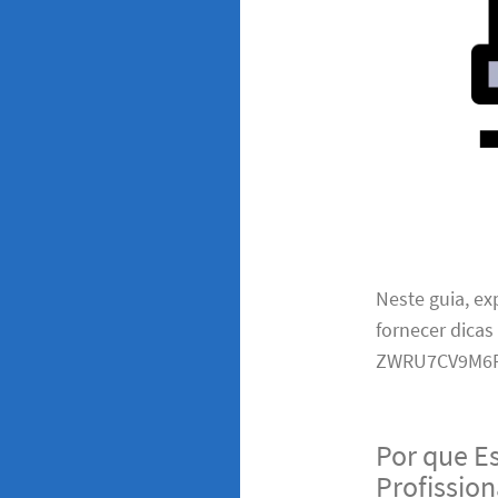
Neste guia, e
fornecer dicas
ZWRU7CV9M6F
Por que E
Profissio