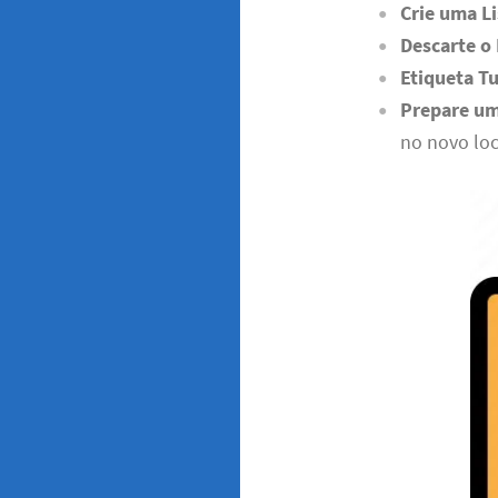
Crie uma Li
Descarte o
Etiqueta T
Prepare um
no novo loc