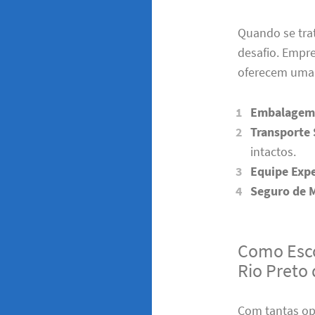
Quando se trat
desafio. Empr
oferecem uma 
Embalagem 
Transporte
intactos.
Equipe Expe
Seguro de 
Como Esco
Rio Preto
Com tantas op