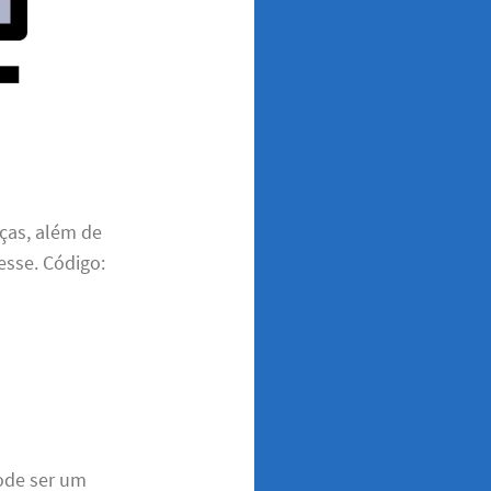
ças, além de
esse. Código:
pode ser um