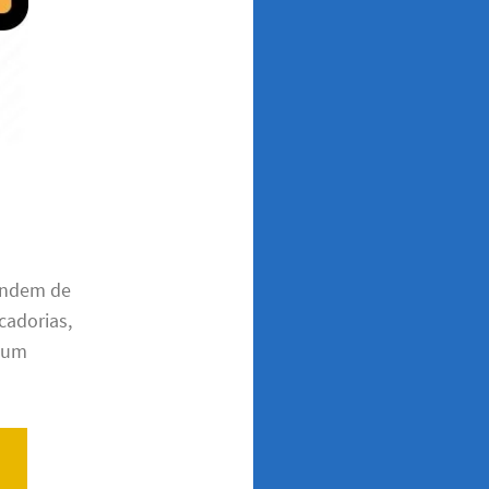
endem de
cadorias,
m um