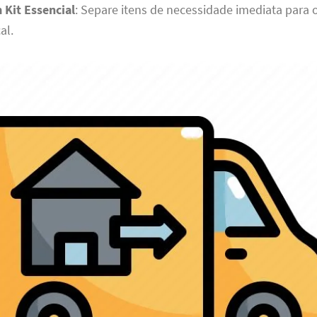
 Kit Essencial
: Separe itens de necessidade imediata para o
al.