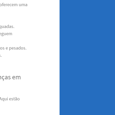
oferecem uma
quadas.
cheguem
dos e pesados.
.
nças em
 Aqui estão