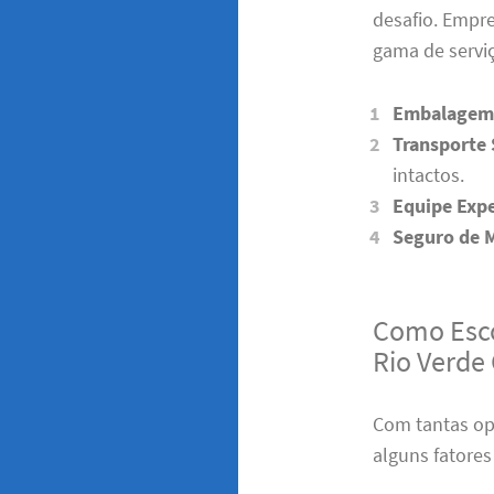
desafio. Empr
gama de serviç
Embalagem 
Transporte
intactos.
Equipe Expe
Seguro de 
Como Esco
Rio Verde
Com tantas op
alguns fatores