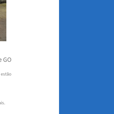
e GO
 estão
is.