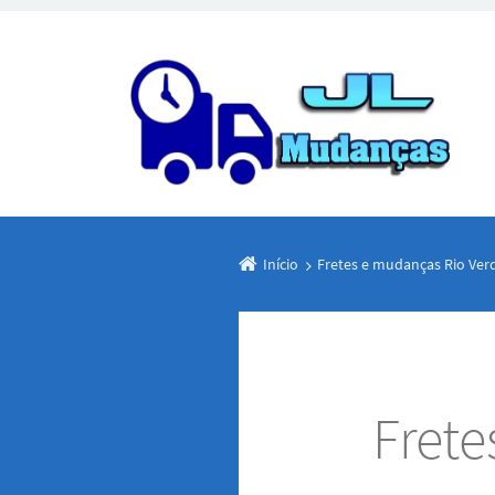
Início
Fretes e mudanças Rio Ver
Fret