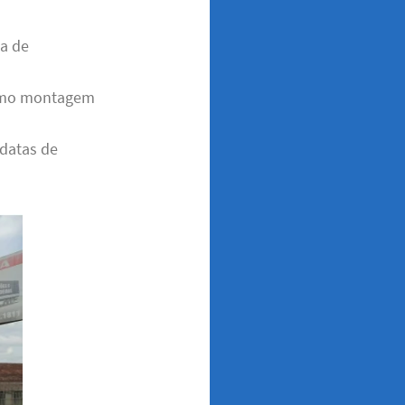
ça de
 como montagem
 datas de