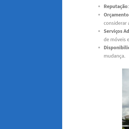
Reputação
Orçamento
considerar 
Serviços Ad
de móveis 
Disponibil
mudança.