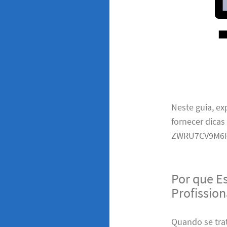
Neste guia, e
fornecer dicas
ZWRU7CV9M6F
Por que E
Profissio
Quando se trat