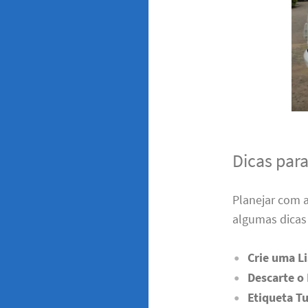
Dicas par
Planejar com 
algumas dicas 
Crie uma Li
Descarte o
Etiqueta T