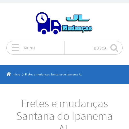
MENU
BUSCA
Pular para o conteúdo
Início
Fretes e mudanças Santana do Ipanema AL
Fretes e mudanças
Santana do Ipanema
AL