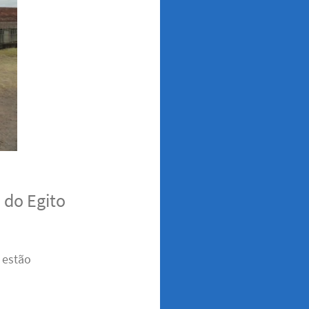
 do Egito
 estão