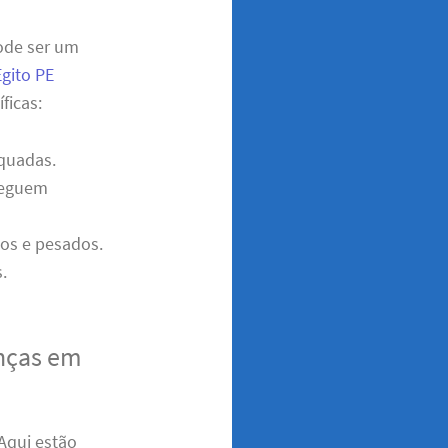
pode ser um
gito PE
ficas:
quadas.
cheguem
dos e pesados.
.
nças em
 Aqui estão