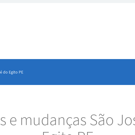
é do Egito PE
es e mudanças São Jo