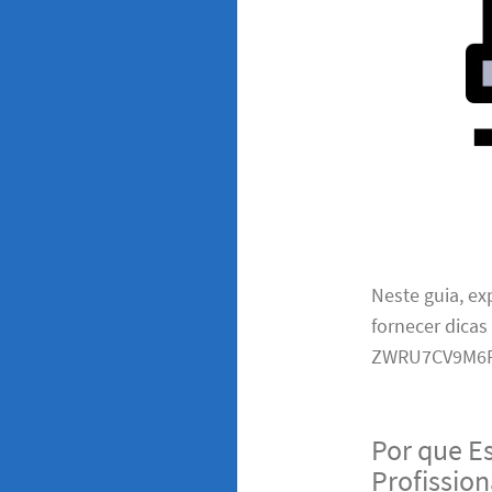
Neste guia, e
fornecer dicas
ZWRU7CV9M6F
Por que E
Profissio