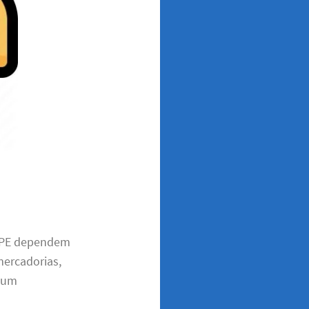
o PE dependem
mercadorias,
m um