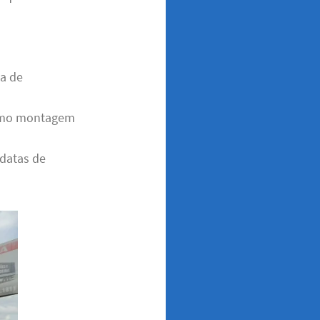
ça de
 como montagem
 datas de