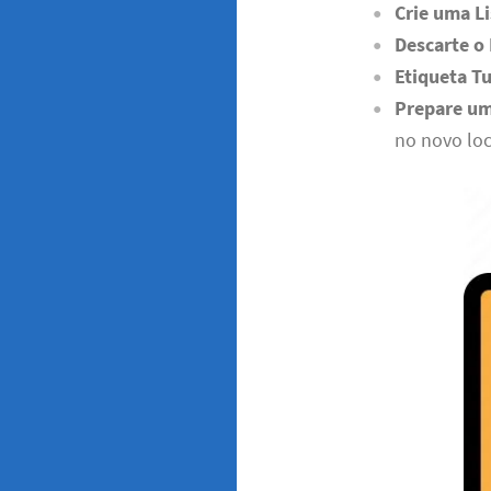
Crie uma Li
Descarte o
Etiqueta T
Prepare um
no novo loc