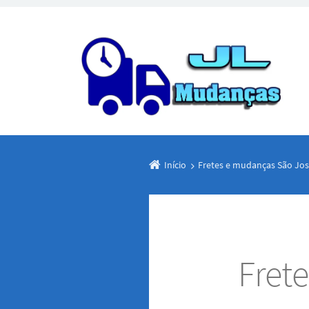
Início
Fretes e mudanças São Jos
Fret