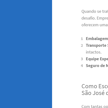
Quando se trat
desafio. Empr
oferecem uma 
Embalagem 
Transporte
intactos.
Equipe Expe
Seguro de 
Como Esco
São José 
Com tantas op