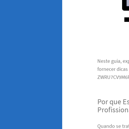
Neste guia, e
fornecer dicas
ZWRU7CV9M6F
Por que E
Profissio
Quando se trat