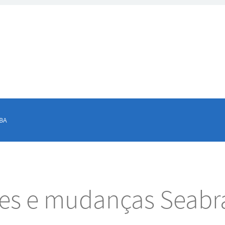
 BA
tes e mudanças Seabr