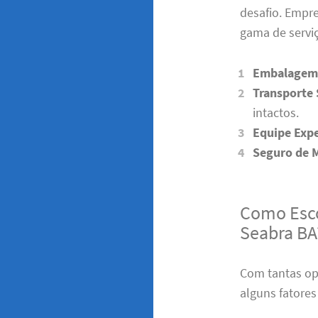
desafio. Empr
gama de serviç
Embalagem 
Transporte
intactos.
Equipe Expe
Seguro de 
Como Esco
Seabra BA
Com tantas op
alguns fatores