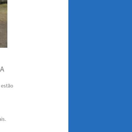
BA
 estão
is.