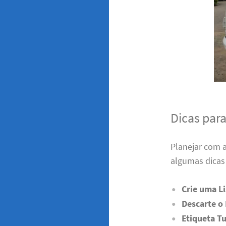
Dicas par
Planejar com 
algumas dicas 
Crie uma Li
Descarte o
Etiqueta T