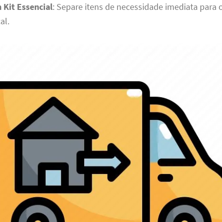
 Kit Essencial
: Separe itens de necessidade imediata para o
al.