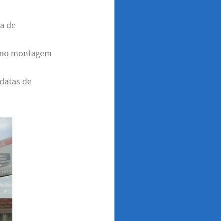
ça de
 como montagem
 datas de