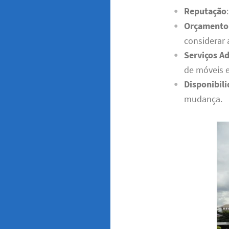
Reputação
Orçamento
considerar 
Serviços Ad
de móveis 
Disponibil
mudança.