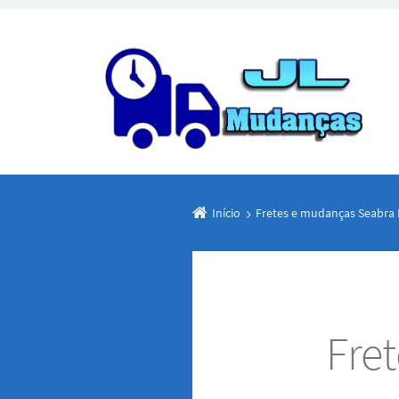
Início
Fretes e mudanças Seabra
Fre