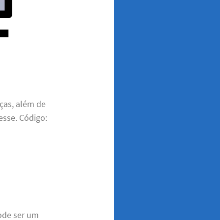
ças, além de
esse. Código:
pode ser um