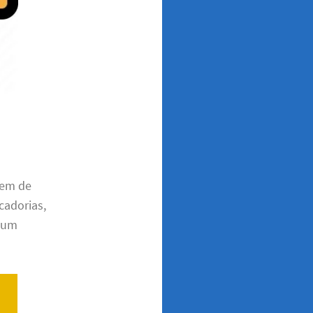
dem de
cadorias,
m um