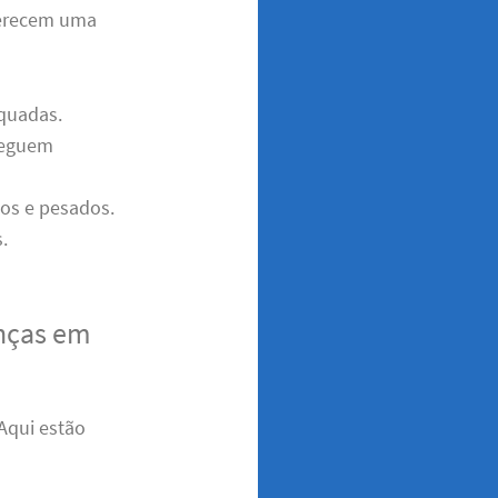
erecem uma
quadas.
cheguem
dos e pesados.
.
nças em
 Aqui estão