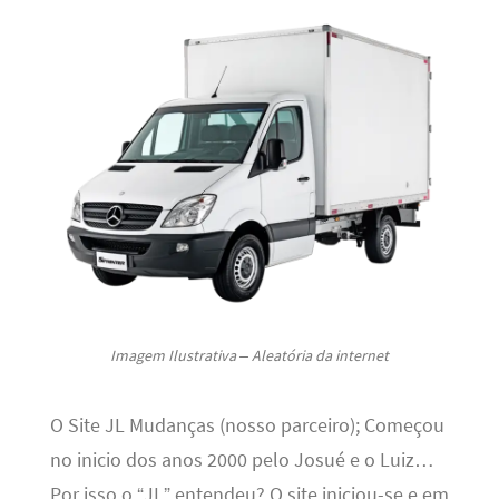
Imagem Ilustrativa – Aleatória da internet
O Site JL Mudanças (nosso parceiro); Começou
no inicio dos anos 2000 pelo Josué e o Luiz…
Por isso o “JL” entendeu? O site iniciou-se e em