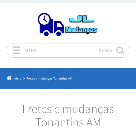
MENU
BUSCA
Pular para o conteúdo
Início
Fretes e mudanças Tonantins AM
Fretes e mudanças
Tonantins AM