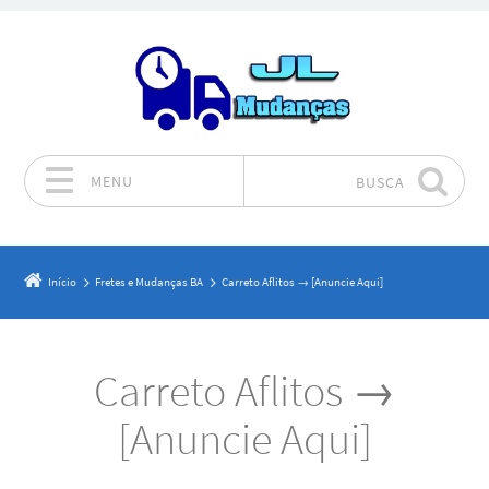
MENU
BUSCA
Pular para o conteúdo
Início
Fretes e Mudanças BA
Carreto Aflitos → [Anuncie Aqui]
Carreto Aflitos →
[Anuncie Aqui]