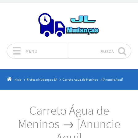
MENU
BUSCA
Pular para o conteúdo
Início
Fretes e Mudanças BA
Carreto Água de Meninos → [Anuncie Aqui]
Carreto Água de
Meninos → [Anuncie
Aqui]