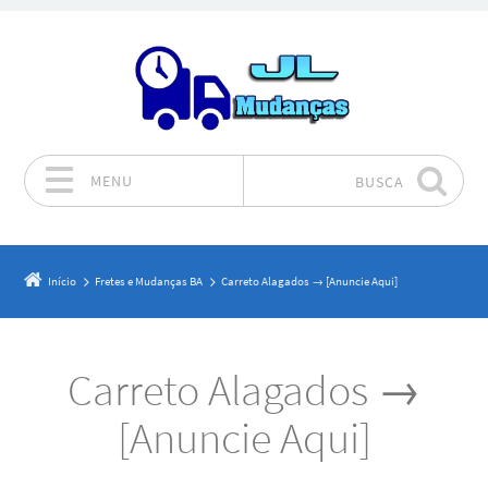
MENU
BUSCA
Pular para o conteúdo
Início
Fretes e Mudanças BA
Carreto Alagados → [Anuncie Aqui]
Carreto Alagados →
[Anuncie Aqui]